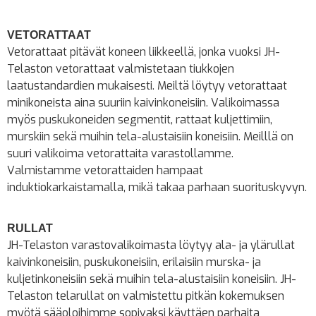
VETORATTAAT
Vetorattaat pitävät koneen liikkeellä, jonka vuoksi JH-
Telaston vetorattaat valmistetaan tiukkojen
laatustandardien mukaisesti. Meiltä löytyy vetorattaat
minikoneista aina suuriin kaivinkoneisiin. Valikoimassa
myös puskukoneiden segmentit, rattaat kuljettimiin,
murskiin sekä muihin tela-alustaisiin koneisiin. Meilllä on
suuri valikoima vetorattaita varastollamme.
Valmistamme vetorattaiden hampaat
induktiokarkaistamalla, mikä takaa parhaan suorituskyvyn.
RULLAT
JH-Telaston varastovalikoimasta löytyy ala- ja ylärullat
kaivinkoneisiin, puskukoneisiin, erilaisiin murska- ja
kuljetinkoneisiin sekä muihin tela-alustaisiin koneisiin. JH-
Telaston telarullat on valmistettu pitkän kokemuksen
myötä sääoloihimme sopivaksi käyttäen parhaita