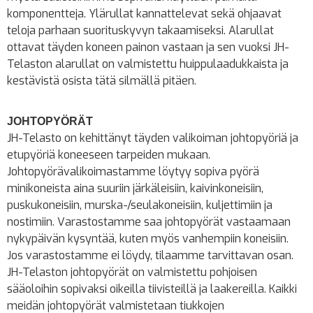
komponentteja. Ylärullat kannattelevat sekä ohjaavat
teloja parhaan suorituskyvyn takaamiseksi. Alarullat
ottavat täyden koneen painon vastaan ja sen vuoksi JH-
Telaston alarullat on valmistettu huippulaadukkaista ja
kestävistä osista tätä silmällä pitäen.
JOHTOPYÖRÄT
JH-Telasto on kehittänyt täyden valikoiman johtopyöriä ja
etupyöriä koneeseen tarpeiden mukaan.
Johtopyörävalikoimastamme löytyy sopiva pyörä
minikoneista aina suuriin järkäleisiin, kaivinkoneisiin,
puskukoneisiin, murska-/seulakoneisiin, kuljettimiin ja
nostimiin. Varastostamme saa johtopyörät vastaamaan
nykypäivän kysyntää, kuten myös vanhempiin koneisiin.
Jos varastostamme ei löydy, tilaamme tarvittavan osan.
JH-Telaston johtopyörät on valmistettu pohjoisen
sääoloihin sopivaksi oikeilla tiivisteillä ja laakereilla. Kaikki
meidän johtopyörät valmistetaan tiukkojen