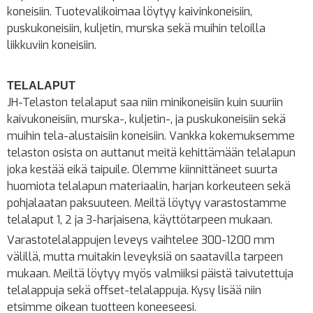
koneisiin. Tuotevalikoimaa löytyy kaivinkoneisiin,
puskukoneisiin, kuljetin, murska sekä muihin teloilla
liikkuviin koneisiin.
TELALAPUT
JH-Telaston telalaput saa niin minikoneisiin kuin suuriin
kaivukoneisiin, murska-, kuljetin-, ja puskukoneisiin sekä
muihin tela-alustaisiin koneisiin. Vankka kokemuksemme
telaston osista on auttanut meitä kehittämään telalapun
joka kestää eikä taipuile. Olemme kiinnittäneet suurta
huomiota telalapun materiaalin, harjan korkeuteen sekä
pohjalaatan paksuuteen. Meiltä löytyy varastostamme
telalaput 1, 2 ja 3-harjaisena, käyttötarpeen mukaan.
Varastotelalappujen leveys vaihtelee 300-1200 mm
välillä, mutta muitakin leveyksiä on saatavilla tarpeen
mukaan. Meiltä löytyy myös valmiiksi päistä taivutettuja
telalappuja sekä offset-telalappuja. Kysy lisää niin
etsimme oikean tuotteen koneeseesi.