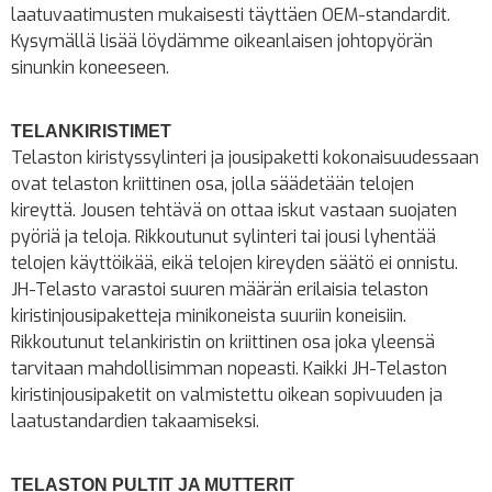
laatuvaatimusten mukaisesti täyttäen OEM-standardit.
Kysymällä lisää löydämme oikeanlaisen johtopyörän
sinunkin koneeseen.
TELANKIRISTIMET
Telaston kiristyssylinteri ja jousipaketti kokonaisuudessaan
ovat telaston kriittinen osa, jolla säädetään telojen
kireyttä. Jousen tehtävä on ottaa iskut vastaan suojaten
pyöriä ja teloja. Rikkoutunut sylinteri tai jousi lyhentää
telojen käyttöikää, eikä telojen kireyden säätö ei onnistu.
JH-Telasto varastoi suuren määrän erilaisia telaston
kiristinjousipaketteja minikoneista suuriin koneisiin.
Rikkoutunut telankiristin on kriittinen osa joka yleensä
tarvitaan mahdollisimman nopeasti. Kaikki JH-Telaston
kiristinjousipaketit on valmistettu oikean sopivuuden ja
laatustandardien takaamiseksi.
TELASTON PULTIT JA MUTTERIT