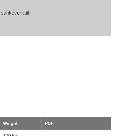
 sähköventtiili
Weight
PDF