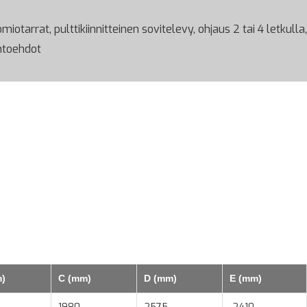
iotarrat, pulttikiinnitteinen sovitelevy, ohjaus 2 tai 4 letkulla,
ihtoehdot
)
C (mm)
D (mm)
E (mm)