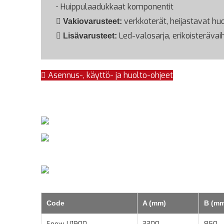
• Huippulaadukkaat komponentit
verkkoterät, heijastavat huom
Vakiovarusteet:
Led-valosarja, erikoisteräva
Lisävarusteet:
Asennus-, käyttö- ja huolto-ohjeet
Code
A (mm)
B (mm