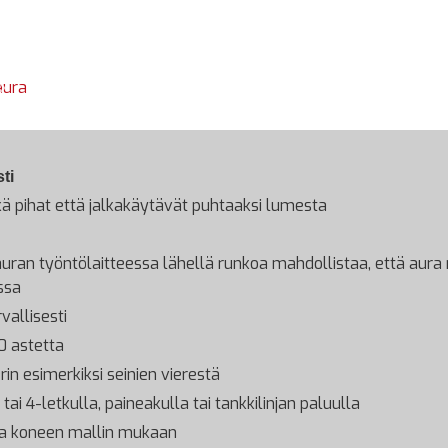
ti
kä pihat että jalkakäytävät puhtaaksi lumesta
auran työntölaitteessa lähellä runkoa mahdollistaa, että aur
ssa
vallisesti
0 astetta
n esimerkiksi seinien vierestä
i 4-letkulla, paineakulla tai tankkilinjan paluulla
htaa koneen mallin mukaan