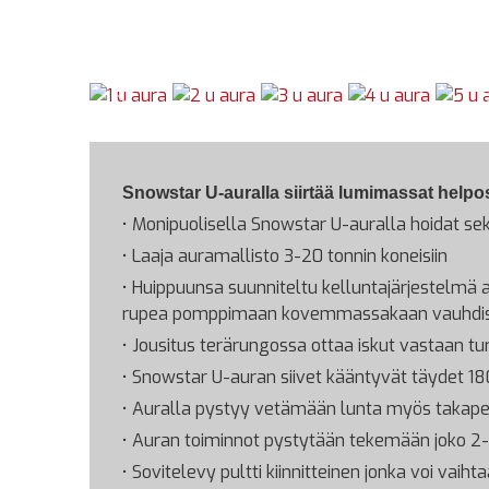
Snowstar U-auralla siirtää lumimassat helpos
• Monipuolisella Snowstar U-auralla hoidat se
• Laaja auramallisto 3-20 tonnin koneisiin
• Huippuunsa suunniteltu kelluntajärjestelmä 
rupea pomppimaan kovemmassakaan vauhdi
• Jousitus terärungossa ottaa iskut vastaan tur
• Snowstar U-auran siivet kääntyvät täydet 18
• Auralla pystyy vetämään lunta myös takaperi
• Auran toiminnot pystytään tekemään joko 2- ta
• Sovitelevy pultti kiinnitteinen jonka voi vai