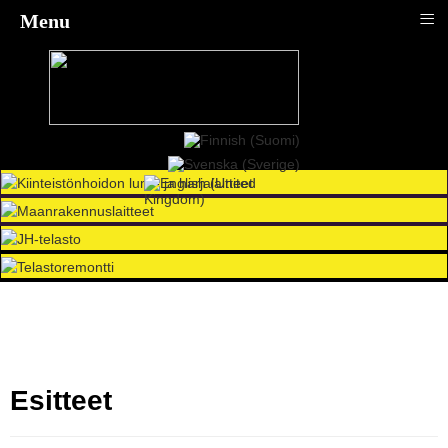
≡
Menu
Esitteet