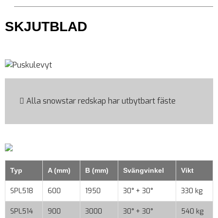
SKJUTBLAD
Alla snowstar redskap har utbytbart fäste
Typ
A (mm)
B (mm)
Svängvinkel
Vikt
SPL518
600
1950
30° + 30°
330 kg
SPL514
900
3000
30° + 30°
540 kg